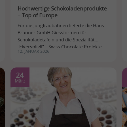
Hochwertige Schokoladenprodukte
– Top of Europe
Für die Jungfraubahnen lieferte die Hans
Brunner GmbH Giessformen für
Schokoladetafeln und die Spezialität
„Eigerspitzli“ – Swiss Chocolate Projekte
12. JANUAR 2026
mit Tradition.
24
März