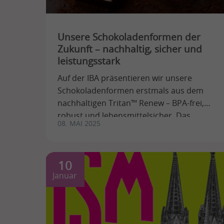
Unsere Schokoladenformen der
Zukunft – nachhaltig, sicher und
leistungsstark
Auf der IBA präsentieren wir unsere
Schokoladenformen erstmals aus dem
nachhaltigen Tritan™ Renew – BPA-frei,
robust und lebensmittelsicher. Das
08. MAI 2025
Material überzeugt durch hohe ...
10
Januar