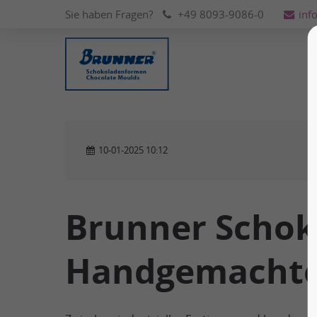
Sie haben Fragen?
+49 8093-9086-0
inf
10-01-2025 10:12
Brunner Schok
Handgemacht