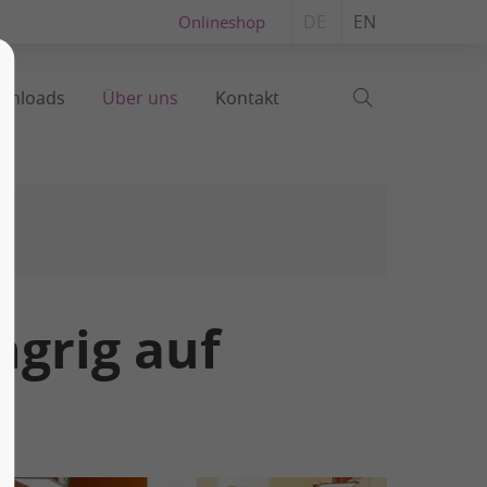
DE
EN
Onlineshop
wnloads
Über uns
Kontakt
grig auf