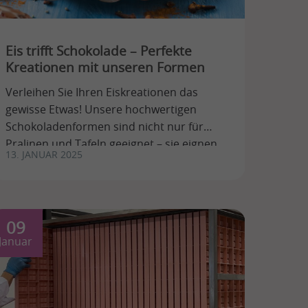
Eis trifft Schokolade – Perfekte
Kreationen mit unseren Formen
Verleihen Sie Ihren Eiskreationen das
gewisse Etwas! Unsere hochwertigen
Schokoladenformen sind nicht nur für
Pralinen und Tafeln geeignet – sie eignen
13. JANUAR 2025
sich perfekt, um darin eine ...
09
Januar