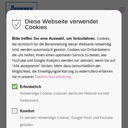
Menu
Diese Webseite verwendet
Cookies
24-04-2024 11:02
Cookies,
Bitte treffen Sie eine Auswahl, um fortzufahren.
die technisch für die Bereitstellung dieser Webseite notwendig
sind, werden automatisch gesetzt. Cookies von Drittanbietern,
Interview mit
die uns helfen, Ihnen einen optimalen Service zu bieten, wie
YouTube und Google Analytics werden nur aktiviert, wenn Sie auf
Meynendonckx
"Alle akzeptieren" klicken. Mehr dazu (einschließlich der
Möglichkeit, die Einwilligungserklärung zu widerrufen) erfahren
Sie in unserer
.
Datenschutzerklärung
Erforderlich
Das Laden von YouTube wurde nicht
Notwendige Cookies zulassen damit die Website korrekt
erlaubt. Bitte ändern Sie die
Datenschutz-
funktioniert.
Einstellungen
Komfort
Es werden notwendige Cookies, Google Fonts und Youtube
geladen.