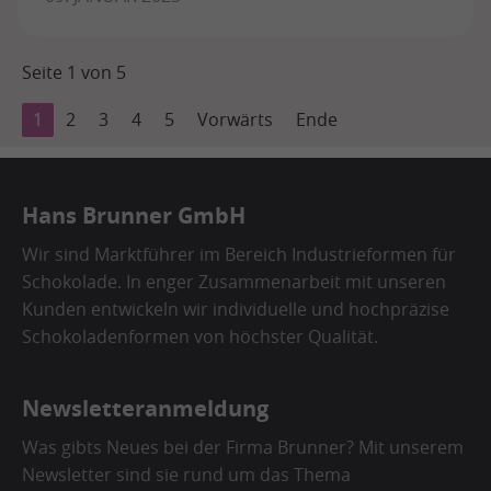
Seite 1 von 5
1
2
3
4
5
Vorwärts
Ende
Hans Brunner GmbH
Wir sind Marktführer im Bereich Industrieformen für
Schokolade. In enger Zusammenarbeit mit unseren
Kunden entwickeln wir individuelle und hochpräzise
Schokoladenformen von höchster Qualität.
Newsletteranmeldung
Was gibts Neues bei der Firma Brunner? Mit unserem
Newsletter sind sie rund um das Thema